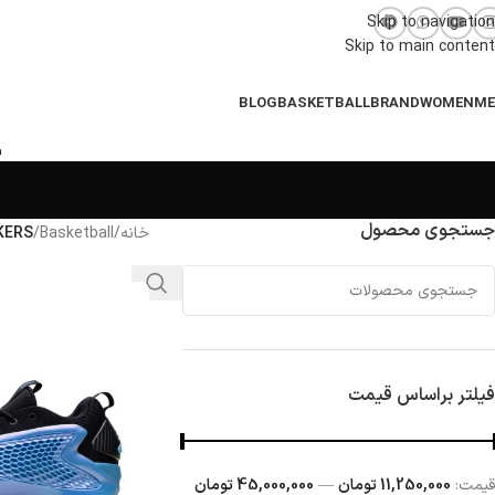
Skip to navigation
Skip to main content
BLOG
BASKETBALL
BRAND
WOMEN
M
جستجوی محصول
خانه
/
Basketball
/
KERS
فیلتر براساس قیمت
قيمت:
11,250,000 تومان
—
45,000,000 تومان