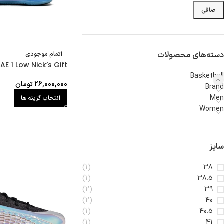
صافی
دسته‌های محصولات
اتمام موجودی
AE 1 Low Nick’s Gift
Basketball
26,000,000
تومان
Brand
Men
انتخاب گزینه ها
Women
سایز
(1)
38
(1)
38.5
(2)
39
(2)
40
(1)
40.5
(1)
41