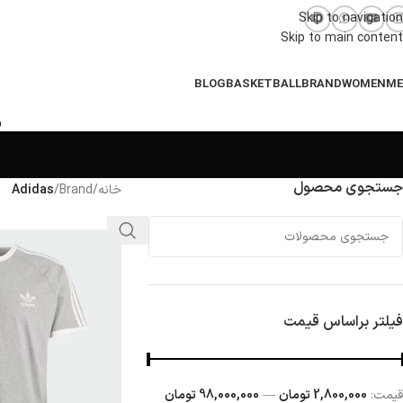
Skip to navigation
Skip to main content
BLOG
BASKETBALL
BRAND
WOMEN
M
جستجوی محصول
خانه
/
Brand
/
Adidas
فیلتر براساس قیمت
قيمت:
2,800,000 تومان
—
98,000,000 تومان