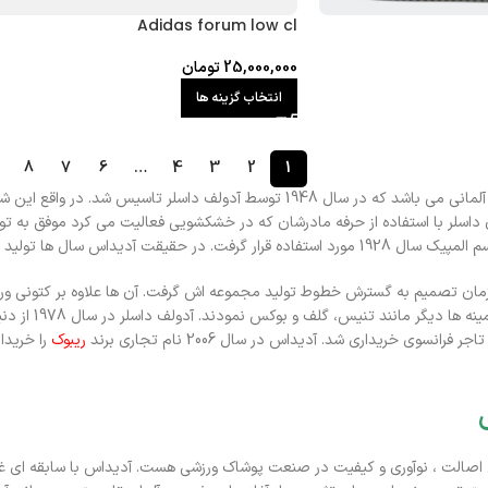
Adidas forum low cl
25,000,000
تومان
انتخاب گزینه ها
8
7
6
…
4
3
2
1
سط آدولف داسلر تاسیس شد. در واقع این شخص علاقه زیادی به تولید
ن داسلر با استفاده از حرفه مادرشان که در خشکشویی فعالیت می کرد موفق به ت
تولید کننده محصولات حرفه ای ورزشی برای ورزشکاران قدر بود.
زمان تصمیم به گسترش خطوط تولید مجموعه اش گرفت. آن ها علاوه بر کتونی 
و محصولات ورزش
ریبوک
را خریدا
 اصالت ، نوآوری و کیفیت در صنعت پوشاک ورزشی هست. آدیداس با سابقه ای غنی 