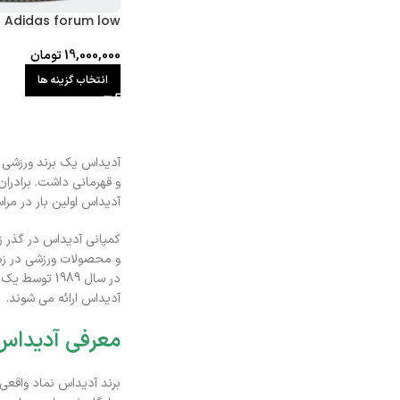
Adidas forum low
19,000,000
تومان
انتخاب گزینه ها
آدیداس یک برند ورزشی آلمانی می باشد که در سال 1948 تو
و قهرمانی داشت. برادرا
آدیداس اولین بار در مراسم المپیک سال 1928 مورد استفاده قرار گرفت. در حقیقت آدیداس سال ها 
کمپانی آدیداس در گذر 
در سال 1989 توسط یک تاجر فرانسوی خریداری شد. آدیداس در سال 2006 نام تجاری برند
آدیداس ارائه می شوند.
معرفی آدیداس
برند آدیداس نماد واقعی