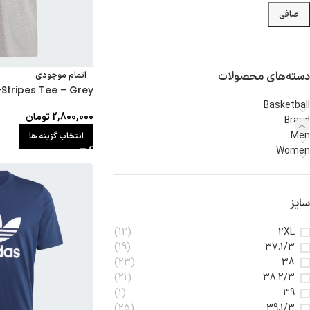
صافی
دسته‌های محصولات
اتمام موجودی
-Stripes Tee – Grey
Basketball
2,800,000
تومان
Brand
Men
انتخاب گزینه ها
Women
سایز
(12)
2XL
(19)
37.1/3
(23)
38
(21)
38.2/3
(1)
39
(25)
39.1/3