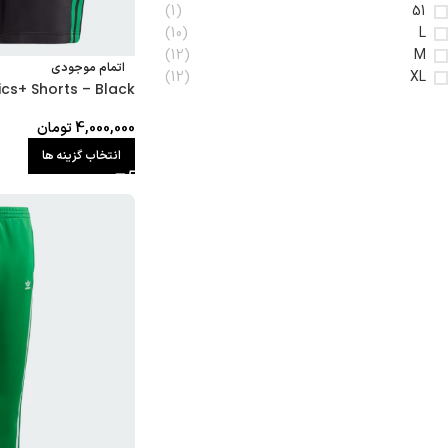
(1)
51
(10)
L
(12)
M
اتمام موجودی
(12)
XL
ics+ Shorts – Black
4,000,000
تومان
انتخاب گزینه ها