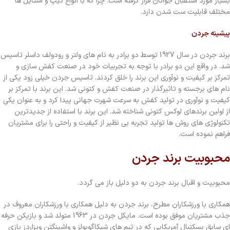
بسیار مورد استقبال جوانان قرار گرفته است. چرا که با انواع تیپ و استایل ها
مختلف قابلیت ست شدن دارد.
پیشینه جردن
برند جردن در سال 1927 توسط دو برادر به نام های ولتر و رودولف داسلر تاسیس
شد. در واقع این دو برادر با توجه به تجربیات خود در صنعت کفش سازی و
تمرکز بر کیفیت و نوآوری این برند را خلق کردند. تاسیس جردن خیلی زود یکی از
نام های برجسته و تاثیرگذار در صنعت کفش و کتونی شد. این برند با تمرکز بر
کیفیت و نوآوری در تولید کفش به سرعت شهرت جهانی پیدا کرد و به عنوان یکی
از اولین برندهای لوکس کتونی شناخته شد. این برند با استفاده از جدیدترین
تکنولوژی های روش ها تولید تجربه بی نظیر از کیفیت و راحتی را برای مشتریان
فراهم نموده است.
محبوبیت برند جردن
محبوبیت و اقبال برند جردن به دو دلیل باز می گردد.
همکاری با ورزشکاران مطرح، برند جردن به دلیل همکاری با ورزشکاران معروف در
جذب مشتریان موفق بوده است. مایکل جردن در 1963 متولد شد و بازیکن حرفه
ای سابق بسکتبال آمریکایی که در تیم های شیکاگوبولز و واشینگتن ویزاردز بازی