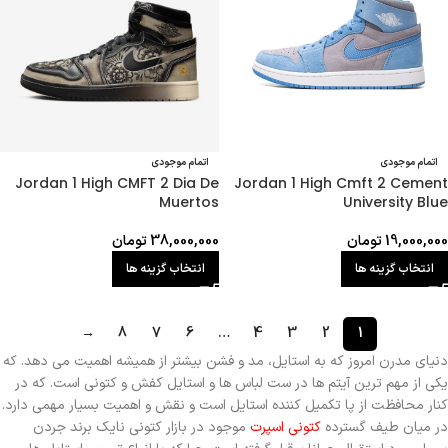
اتمام موجودی
اتمام موجودی
Jordan 1 High CMFT 2 Dia De
Jordan 1 High Cmft 2 Cement
Muertos
University Blue
19,000,000
تومان
38,000,000
تومان
انتخاب گزینه ها
انتخاب گزینه ها
→
8
7
6
…
4
3
2
1
دنیای مدرن امروز که به استایل، مد و فشن بیشتر از همیشه اهمیت می دهد. که
یکی از مهم ترین آیتم ها در ست لباس ها و استایل کفش و کتونی است. که در
کنار محافظت از پا تکمیل کننده استایل است و نقش و اهمیت بسیار مهمی دارد.
در میان طیف گسترده
کتونی اسپرت
موجود در بازار کتونی نایک برند جردن