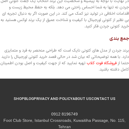
در نهایت با توجه به پیشینه و شخصیت این برند انتخاب یک جفت کتونی اصل
جردن نه تنها به شما احساس راحتی می دهد. بلکه به حفظ محیط زیست و
اقدامات اخلاقی در تولید نیز کمک می کند. در این صورت اگر به دنبال تجربه ای
بی نظیر از کتونی اورجینال با کیفیت و شناخت عمیق از یک برند لوکس هستید به
خرید کتونی جردن فکر کنید.
جمع بندی
برند جردن از مدل های کتونی نایک است که طراحی منحصر به فرد و متمایزی
دارد. با همه توضیحاتی که بیان شد در حالی قصد خرید کتونی اورجینال را دارید
حتما از
فروشگاه فوت کلاب
تهیه نمایید که از جهت کیفیت و اصل بودن اطمینان
کامل داشته باشید.
SHOP
BLOG
PRIVACY AND POLICY
ABOUT US
CONTACT US
8196749 0912
Foot Club Store, Istanbul Crossroads, Kuwaitiha Passage, No. 115,
Tehran