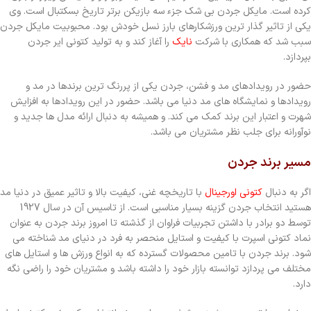
کرده است. مایکل جردن بی شک جزء سه بازیکن برتر تاریخ بسکتبال است. وی
یکی از تاثیر گذار ترین ورزشکارهای بارز نسل خودش بود. محبوبیت مایکل جردن
سبب شد که همکاری با شرکت
نایک
را آغاز کند و به تولید کتونی ایر جردن
بپردازد.
حضور در رویدادهای مد و فشن، جردن یکی از پررنگ ترین برندها در مد و
رویدادها و نمایشگاه های مد دنیا می باشد. حضور در این رویدادها به افزایش
شهرت و اعتبار این برند کمک می کند. و همیشه به دنبال ارائه مدل ها جدید و
نوآورانه برای جلب نظر مشتریان می باشد.
مسیر برند جردن
اگر به دنبال
کتونی اورجینال
با تاریخچه غنی، کیفیت بالا و تاثیر عمیق در دنیا مد
هستید انتخاب جردن گزینه بسیار مناسبی است. از تاسیس آن در سال 1927
توسط دو برادر با داشتن تجربیات فراوان از گذشته تا امروز برند جردن به عنوان
نماد کتونی اسپرت با کیفیت و استایل منحصر به فرد در دنیای مد شناخته می
شود. برند جردن با تامین محصولات گسترده که به انواع ورزش ها و استایل های
مختلف می پردازد توانسته بازار خود را داشته باشد و مشتریان خود را راضی نگه
دارد.