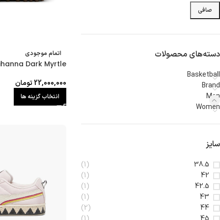
صافی
دسته‌های محصولات
اتمام موجودی
ihanna Dark Myrtle
Basketball
22,000,000
تومان
Brand
Men
انتخاب گزینه ها
Women
سایز
(1)
38.5
(1)
42
(1)
42.5
(1)
43
(2)
44
(1)
45