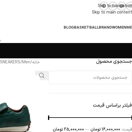
Skip to navigation
Skip to main content
BLOG
BASKETBALL
BRAND
WOMEN
M
جستجوی محصول
خانه
/
Men
/
 SNEAKERS
فیلتر براساس قیمت
قيمت:
16,000,000 تومان
—
25,000,000 تومان