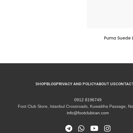
Puma Suede Le
SHOP
BLOG
PRIVACY AND POLICY
ABOUT US
CONTACT
8196749 0912
Foot Club Store, Istanbul Crossroads, Kuwaitiha Passage, No
info@footclubiran.com