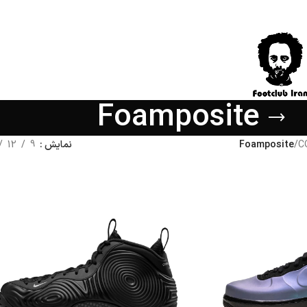
Foamposite
C
/
Foamposite
نمایش
9
12