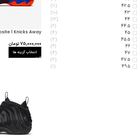
(11)
42.5
(10)
43
(12)
44
(6)
44.5
osite 1 Knicks Away
(4)
45
(3)
45.5
75,000,000
تومان
(6)
46
انتخاب گزینه ها
(4)
47
(2)
47.5
(1)
49.5