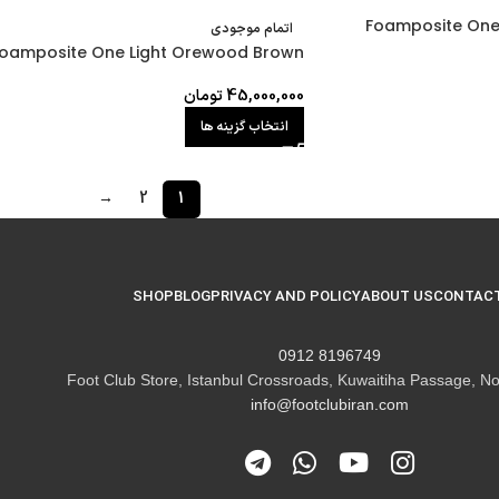
Foamposite One 
اتمام موجودی
oamposite One Light Orewood Brown
45,000,000
تومان
انتخاب گزینه ها
→
2
1
SHOP
BLOG
PRIVACY AND POLICY
ABOUT US
CONTACT
8196749 0912
Foot Club Store, Istanbul Crossroads, Kuwaitiha Passage, No
info@footclubiran.com