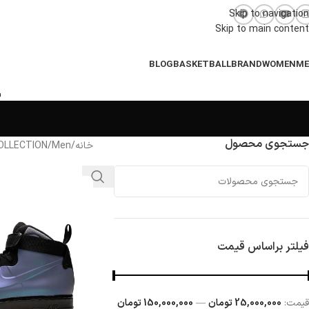
Skip to navigation
Skip to main content
BLOG
BASKETBALL
BRAND
WOMEN
M
جستجوی محصول
خانه
/
Men
/
OLLECTION
فیلتر براساس قیمت
قيمت:
25,000,000 تومان
—
150,000,000 تومان