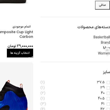
صافی
دسته‌های محصولات
اتمام موجودی
oamposite Cup Light
Carbon
Basketball
Brand
29,000,000
تومان
Men
انتخاب گزینه ها
Women
سایز
(1)
37.5
(1)
39
(2)
40
(1)
40.5
(3)
41
(6)
42