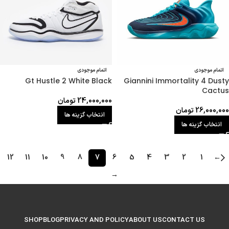
اتمام موجودی
اتمام موجودی
Gt Hustle 2 White Black
Giannini Immortality 4 Dusty
Cactus
24,000,000
تومان
26,000,000
تومان
انتخاب گزینه ها
انتخاب گزینه ها
12
11
10
9
8
7
6
5
4
3
2
1
←
→
SHOP
BLOG
PRIVACY AND POLICY
ABOUT US
CONTACT US