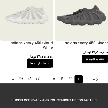
adidas Yeezy 450 Cloud
adidas Yeezy 450 Cinder
White
17,500,000
تومان
29,000,000
تومان
انتخاب گزینه ها
انتخاب گزینه ها
→
29
28
27
…
5
4
3
2
1
←
SHOP
BLOG
PRIVACY AND POLICY
ABOUT US
CONTACT US