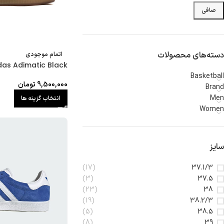
صافی
دسته‌های محصولات
اتمام موجودی
das Adimatic Black
Basketball
9,500,000
تومان
Brand
Men
انتخاب گزینه ها
Women
سایز
(17)
37.1/3
(3)
37.5
(23)
38
(19)
38.2/3
(5)
38.5
(8)
39