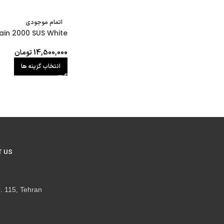
اتمام موجودی
tain 2000 SUS White
14,500,000
تومان
انتخاب گزینه ها
 US
. 115, Tehran