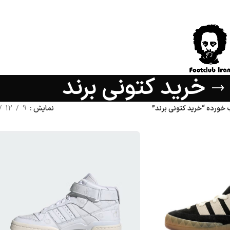
خرید کتونی برند
ورده “خرید کتونی برند”
نمایش
9
12