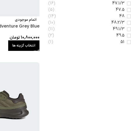
(16)
47.1/3
(5)
47.5
(14)
48
اتمام موجودی
(10)
48.2/3
dventure Grey Blue
(11)
49.1/3
(2)
49.5
10,800,000
تومان
(1)
51
انتخاب گزینه ها