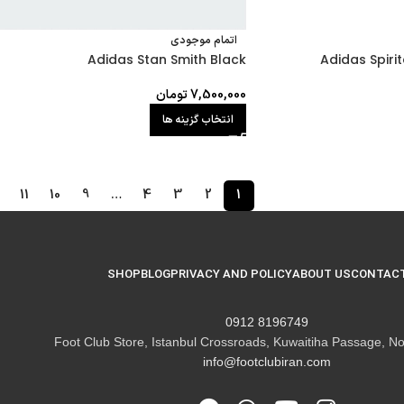
اتمام موجودی
Adidas Stan Smith Black
Adidas Spiri
7,500,000
تومان
انتخاب گزینه ها
11
10
9
…
4
3
2
1
SHOP
BLOG
PRIVACY AND POLICY
ABOUT US
CONTACT
8196749 0912
Foot Club Store, Istanbul Crossroads, Kuwaitiha Passage, No
info@footclubiran.com