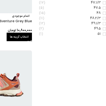
(17)
47.1/3
(5)
47.5
(15)
48
اتمام موجودی
(11)
48.2/3
dventure Grey Blue
(12)
49.1/3
(2)
49.5
10,800,000
تومان
(1)
51
انتخاب گزینه ها