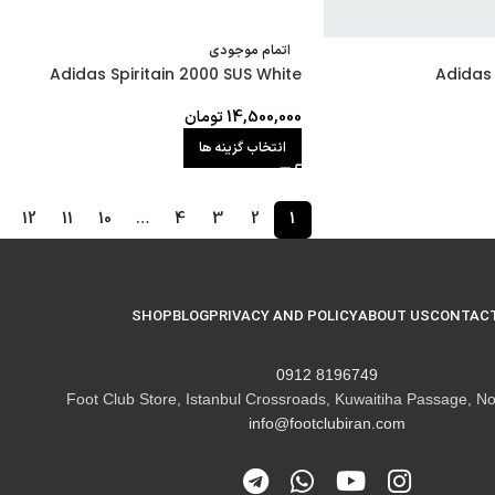
اتمام موجودی
Adidas Spiritain 2000 SUS White
Adidas
14,500,000
تومان
انتخاب گزینه ها
12
11
10
…
4
3
2
1
SHOP
BLOG
PRIVACY AND POLICY
ABOUT US
CONTACT
8196749 0912
Foot Club Store, Istanbul Crossroads, Kuwaitiha Passage, No
info@footclubiran.com