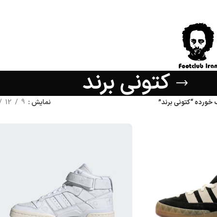
کتونی برند
ورده “کتونی برند”
نمایش
9
12