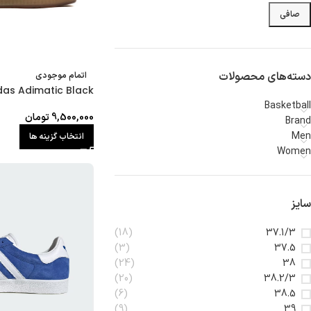
صافی
دسته‌های محصولات
اتمام موجودی
das Adimatic Black
Basketball
9,500,000
تومان
Brand
Men
انتخاب گزینه ها
Women
سایز
(18)
37.1/3
(3)
37.5
(24)
38
(20)
38.2/3
(6)
38.5
(9)
39