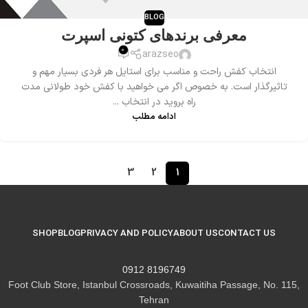
BLOG
معرفی برندهای کتونی اسپرت
0
arazseo
انتخاب کفش راحت و مناسب برای استایل هر فردی بسیار مهم و
تاثیرگذار است. به خصوص اگر می خواهید با کفش خود طولانی مدت
راه بروید در انتخاب ...
ادامه مطلب
3
2
1
SHOP
BLOG
PRIVACY AND POLICY
ABOUT US
CONTACT US
8196749 0912
Foot Club Store, Istanbul Crossroads, Kuwaitiha Passage, No. 115,
Tehran