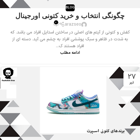
BLOG
چگونگی انتخاب و خرید کتونی اورجینال
0
arazseo
کفش و کتونی از آیتم های اصلی در ساختن استایل افراد می باشد. که
به شدت در ظاهر و سبک پوششی افراد به چشم می آید. دسته ای از
افراد هستند ک...
ادامه مطلب
27
تیر