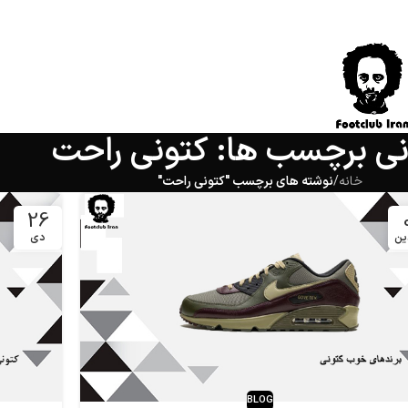
انی برچسب ها: کتونی راحت
خانه
/
نوشته های برچسب "کتونی راحت"
26
ین
دی
BLOG