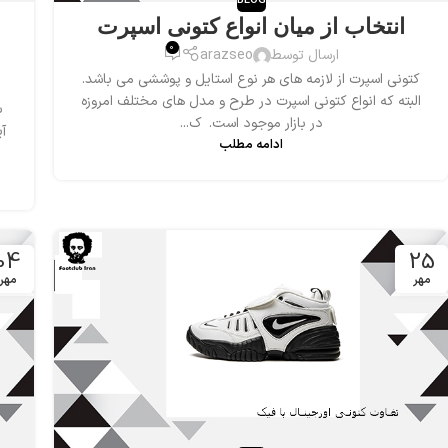
BLOG
انتخاب از میان انواع کتونی اسپرت
0
ارسال توسط
arazseo
کتونی اسپرت از لازمه های هر نوع استایل و پوششی می باشد.
البته که انواع کتونی اسپرت در طرح و مدل های مختلف امروزه
ب
در بازار موجود است. ک...
آ
ادامه مطلب
04
25
مهر
مهر