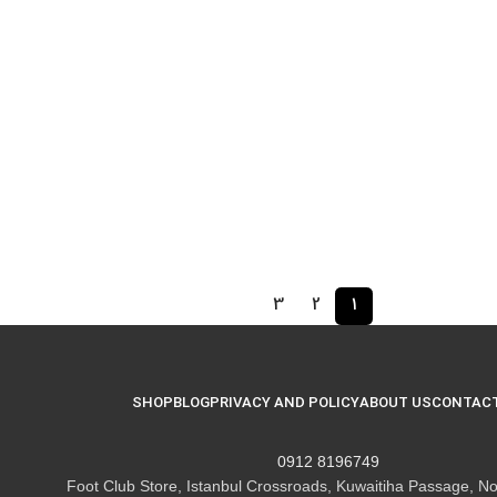
3
2
1
SHOP
BLOG
PRIVACY AND POLICY
ABOUT US
CONTACT
8196749 0912
Foot Club Store, Istanbul Crossroads, Kuwaitiha Passage, No