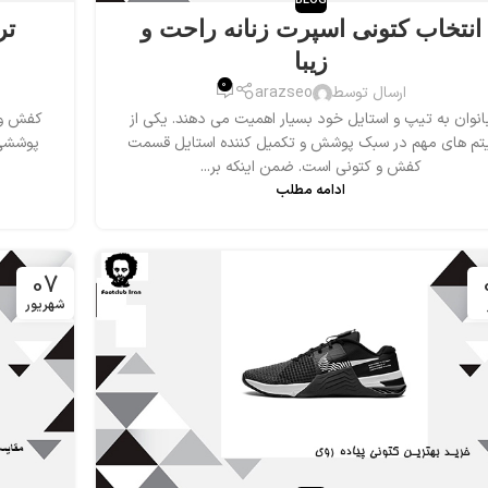
BLOG
انتخاب کتونی اسپرت زنانه راحت و
تر
زیبا
0
ارسال توسط
arazseo
انوان به تیپ و استایل خود بسیار اهمیت می دهند. یکی از
کفش و ک
یتم های مهم در سبک پوشش و تکمیل کننده استایل قسمت
پوششی 
کفش و کتونی است. ضمن اینکه بر...
ادامه مطلب
07
شهریور