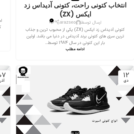
انتخاب کتونی راحت، کتونی آدیداس زد
ایکس (ZX)
ام
0
ارسال توسط
arazseo
ک
کتونی آدیداس زد ایکس (ZX) یکی از محبوب ترین و جذاب
ترین سری های کتونی برند آدیداس در دنیا می باشد. اولین
بار این کتونی در سال 1984 توسط...
ادامه مطلب
07
12
دی
آذر