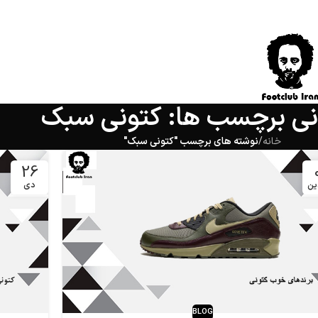
انی برچسب ها: کتونی سبک
خانه
/
نوشته های برچسب "کتونی سبک"
26
ین
دی
BLOG