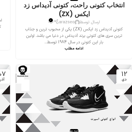
انتخاب کتونی راحت، کتونی آدیداس زد
ایکس (ZX)
ام
0
ارسال توسط
arazseo
ک
کتونی آدیداس زد ایکس (ZX) یکی از محبوب ترین و جذاب
ترین سری های کتونی برند آدیداس در دنیا می باشد. اولین
بار این کتونی در سال 1984 توسط...
ادامه مطلب
07
12
دی
آذر