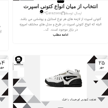
BLOG
انتخاب از میان انواع کتونی اسپرت
0
ارسال توسط
arazseo
کتونی اسپرت از لازمه های هر نوع استایل و پوششی می باشد.
البته که انواع کتونی اسپرت در طرح و مدل های مختلف امروزه
ب
در بازار موجود است. ک...
آ
ادامه مطلب
04
25
مهر
مهر