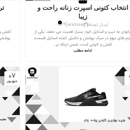
BLOG
انتخاب کتونی اسپرت زنانه راحت و
تر
زیبا
0
ارسال توسط
arazseo
انوان به تیپ و استایل خود بسیار اهمیت می دهند. یکی از
کفش و ک
یتم های مهم در سبک پوشش و تکمیل کننده استایل قسمت
پوششی 
کفش و کتونی است. ضمن اینکه بر...
ادامه مطلب
07
شهریور