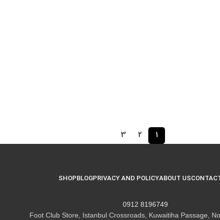
3
2
1
SHOP
BLOG
PRIVACY AND POLICY
ABOUT US
CONTACT
8196749 0912
Foot Club Store, Istanbul Crossroads, Kuwaitiha Passage, No