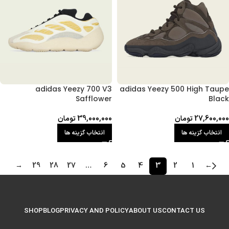
adidas Yeezy 700 V3
adidas Yeezy 500 High Taupe
Safflower
Black
27,600,000
تومان
39,000,000
تومان
انتخاب گزینه ها
انتخاب گزینه ها
→
29
28
27
…
6
5
4
3
2
1
←
SHOP
BLOG
PRIVACY AND POLICY
ABOUT US
CONTACT US