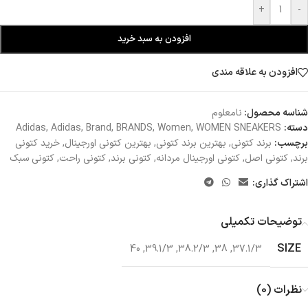
+
-
افزودن به سبد خرید
افزودن به علاقه مندی
شناسه محصول:
نامعلوم
دسته:
WOMEN SNEAKERS
,
Women
,
BRANDS
,
Brand
,
Adidas
,
Adidas
برچسب:
برند کتونی
,
بهترین برند کتونی
,
بهترین کتونی اورجینال
,
خرید کتونی
برند
,
کتونی اصل
,
کتونی اورجینال مردانه
,
کتونی برند
,
کتونی راحت
,
کتونی سبک
اشتراک گذاری:
توضیحات تکمیلی
SIZE
40
,
39.1/3
,
38.2/3
,
38
,
37.1/3
نظرات (0)