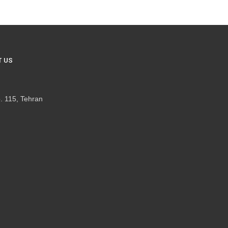
 US
. 115, Tehran