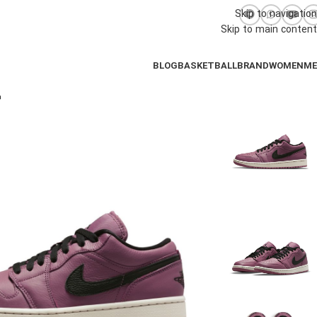
Skip to navigation
Skip to main content
BLOG
BASKETBALL
BRAND
WOMEN
M