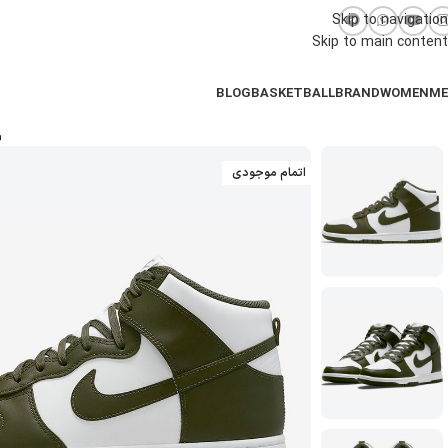
Skip to navigation
Skip to main content
BLOG
BASKETBALL
BRAND
WOMEN
M
اتمام موجودی