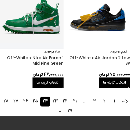
اتمام موجودی
اتمام موجودی
Off-White x Nike Air Force 1
Off-White x Air Jordan 2 Low
Mid Pine Green
SP
75,000,000
تومان
46,000,000
تومان
انتخاب گزینه ها
انتخاب گزینه ها
28
27
26
25
24
23
22
21
…
3
2
1
←
→
29