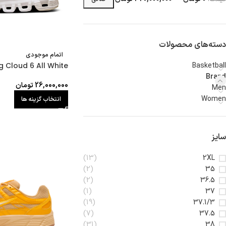
دسته‌های محصولات
اتمام موجودی
 Cloud 6 All White
Basketball
Brand
26,000,000
تومان
Men
Women
انتخاب گزینه ها
سایز
(13)
2XL
(2)
35
(2)
36.5
(1)
37
(19)
37.1/3
(7)
37.5
(31)
38