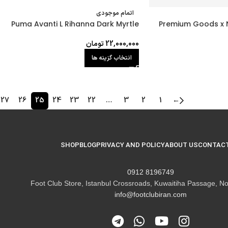
اتمام موجودی
Puma Avanti L Rihanna Dark Myrtle
Premium Goods x Ni
22,000,000
تومان
انتخاب گزینه ها
27
26
25
24
23
22
…
3
2
1
←
SHOP
BLOG
PRIVACY AND POLICY
ABOUT US
CONTACT
8196749 0912
Foot Club Store, Istanbul Crossroads, Kuwaitiha Passage, No
info@footclubiran.com