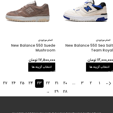
اتمام موجودی
اتمام موجودی
New Balance 550 Suede
New Balance 550 Sea Salt
Mushroom
Team Royal
12,000,000
تومان
17,500,000
تومان
انتخاب گزینه ها
انتخاب گزینه ها
27
26
25
24
23
22
21
20
…
3
2
1
←
→
29
28