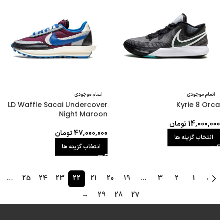
اتمام موجودی
اتمام موجودی
LD Waffle Sacai Undercover
Kyrie 8 Orca
Night Maroon
14,000,000
تومان
47,000,000
تومان
انتخاب گزینه ها
انتخاب گزینه ها
…
25
24
23
22
21
20
19
…
3
2
1
←
→
29
28
27