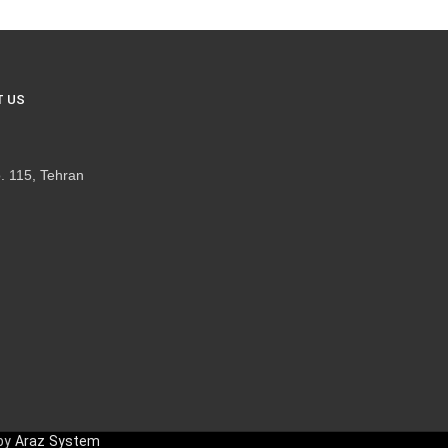
 US
. 115, Tehran
 by
Araz System